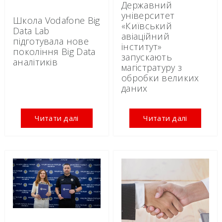
Державний
університет
Школа Vodafone Big
«Київський
Data Lab
авіаційний
підготувала нове
інститут»
покоління Big Data
запускають
аналітиків
магістратуру з
обробки великих
даних
Читати далі
Читати далі