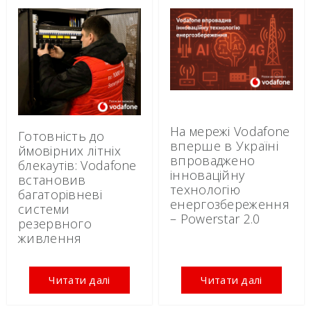
На мережі Vodafone
Готовність до
вперше в Україні
ймовірних літніх
впроваджено
блекаутів: Vodafone
інноваційну
встановив
технологію
багаторівневі
енергозбереження
системи
– Powerstar 2.0
резервного
живлення
Читати далі
Читати далі