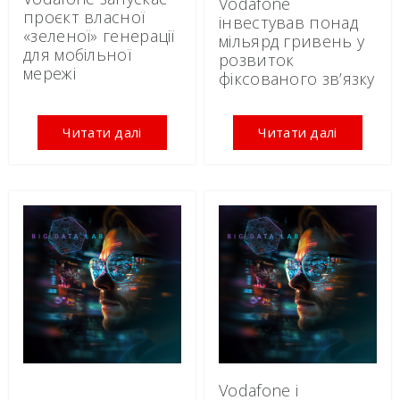
Vodafone
проєкт власної
інвестував понад
«зеленої» генерації
мільярд гривень у
для мобільної
розвиток
мережі
фіксованого зв’язку
Читати далі
Читати далі
Vodafone і