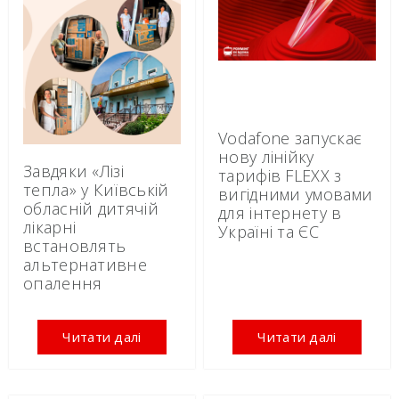
Vodafone запускає
нову лінійку
Завдяки «Лізі
тарифів FLEXX з
тепла» у Київській
вигідними умовами
обласній дитячій
для інтернету в
лікарні
Україні та ЄС
встановлять
альтернативне
опалення
Читати далі
Читати далі