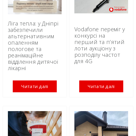
Ліга тепла: у Дніпрі
Vodafone переміг у
забезпечили
конкурсі на
альтернативним
перший та п’ятий
опаленням
лоти аукціону з
пологове та
розподілу частот
реанімаційне
для 4G
відділення дитячої
лікарні
Читати далі
Читати далі