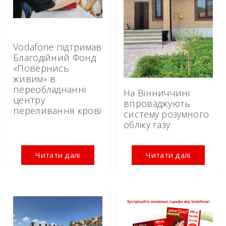
Vodafone підтримав
Благодійний Фонд
«Повернись
живим» в
переобладнанні
На Вінниччині
центру
впроваджують
переливання крові
систему розумного
обліку газу
Читати далі
Читати далі