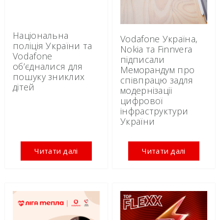
Національна
Vodafone Україна,
поліція України та
Nokia та Finnvera
Vodafone
підписали
об’єдналися для
Меморандум про
пошуку зниклих
співпрацю задля
дітей
модернізації
цифрової
інфраструктури
України
Читати далі
Читати далі