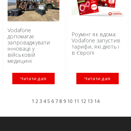
Vodafone
Роумінг як вдома:
допомагає
Vodafone запустив
запроваджувати
тарифи, які діють і
інновації у
в Європі
військовій
медицині
Читати далі
Читати далі
1
2
3
4
5
6
7
8
9
10
11
12
13
14