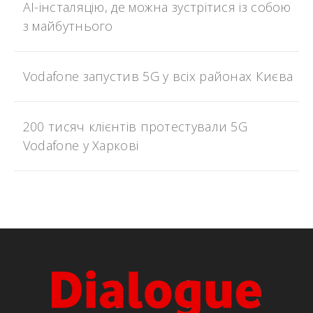
AI-інсталяцію, де можна зустрітися із собою
з майбутнього
Vodafone запустив 5G у всіх районах Києва
200 тисяч клієнтів протестували 5G
Vodafone у Харкові