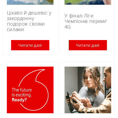
Цікаво й дешево: у
У фіналі Ліги
закордонну
Чемпіонів переміг
подорож своїми
4G
силами
Читати далі
Читати далі