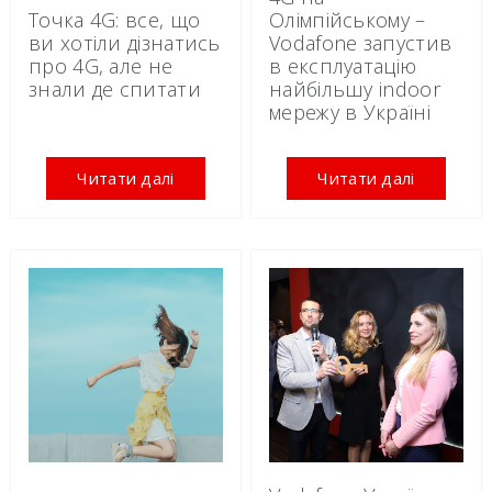
Точка 4G: все, що
Олімпійському –
ви хотіли дізнатись
Vodafone запустив
про 4G, але не
в експлуатацію
знали де спитати
найбільшу indoor
мережу в Україні
Читати далі
Читати далі