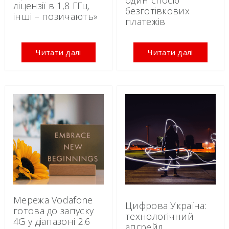
один спосіб
ліцензії в 1,8 ГГц,
безготівкових
інші – позичають»
платежів
Читати далі
Читати далі
Мережа Vodafone
Цифрова Україна:
готова до запуску
технологічний
4G у діапазоні 2.6
апгрейд