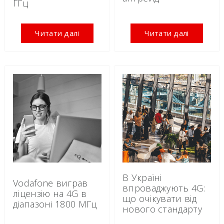
ГГц
Читати далі
Читати далі
В Україні
Vodafone виграв
впроваджують 4G:
ліцензію на 4G в
що очікувати від
діапазоні 1800 МГц
нового стандарту