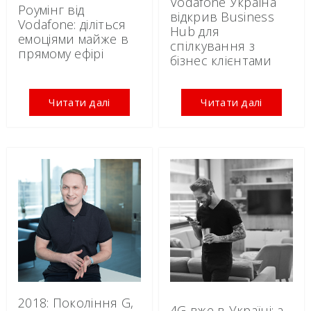
Vodafone Україна
Роумінг від
відкрив Business
Vodafone: діліться
Hub для
емоціями майже в
спілкування з
прямому ефірі
бізнес клієнтами
Читати далі
Читати далі
2018: Покоління G,
4G вже в Україні: а