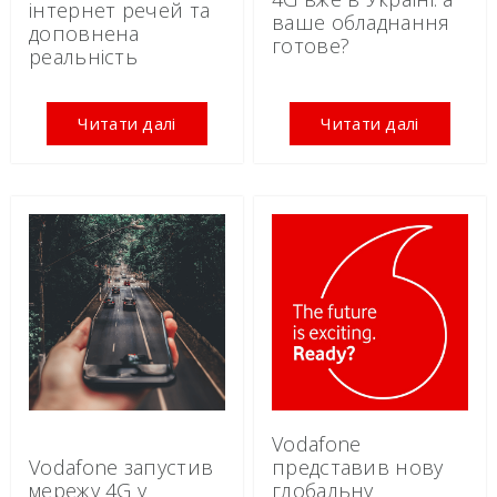
інтернет речей та
ваше обладнання
доповнена
готове?​
реальність​
Читати далі
Читати далі
Vodafone
Vodafone запустив
представив нову
мережу 4G у
глобальну