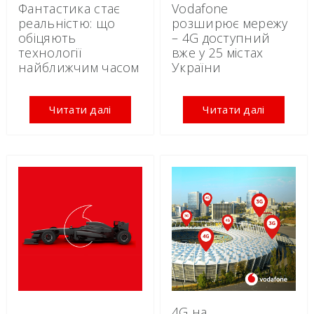
Фантастика стає
Vodafone
реальністю: що
розширює мережу
обіцяють
– 4G доступний
технології
вже у 25 містах
найближчим часом
України
Читати далі
Читати далі
4G на