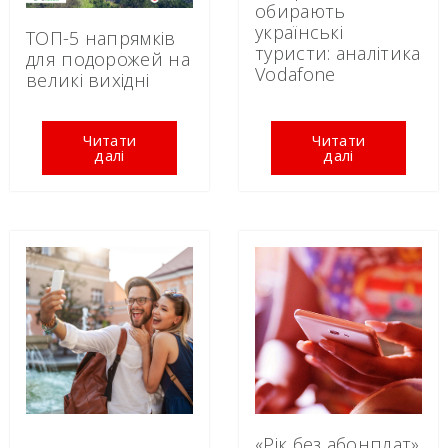
обирають
українські
ТОП-5 напрямків
туристи: аналітика
для подорожей на
Vodafone
великі вихідні
Читати
Читати
далі
далі
«Рік без абонплат»