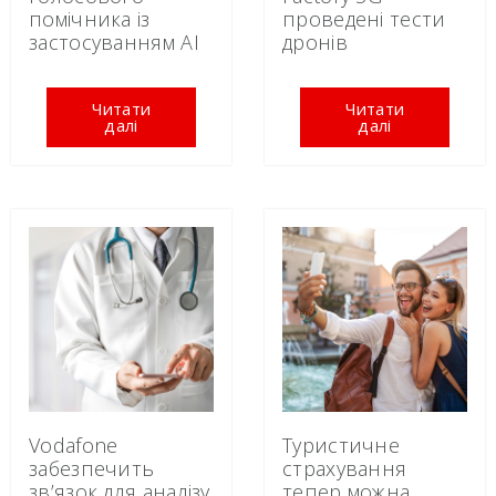
проведені тести
помічника із
дронів
застосуванням AI
Читати
Читати
далі
далі
Vodafone
Туристичне
забезпечить
страхування
зв’язок для аналізу
тепер можна