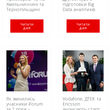
Хмельниччині та
підготовки Big
Тернопільщині
Data аналітиків
Читати
Читати
далі
далі
Як змінились
Vodafone, ДТЕК та
учасники iForum
Ericsson
за 2 роки –
анонсують старт