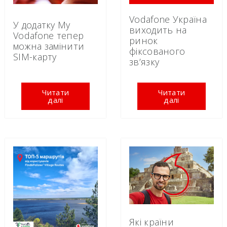
Vodafone Україна
У додатку My
виходить на
Vodafone тепер
ринок
можна замінити
фіксованого
SIM-карту
зв’язку
Читати
Читати
далі
далі
Які країни