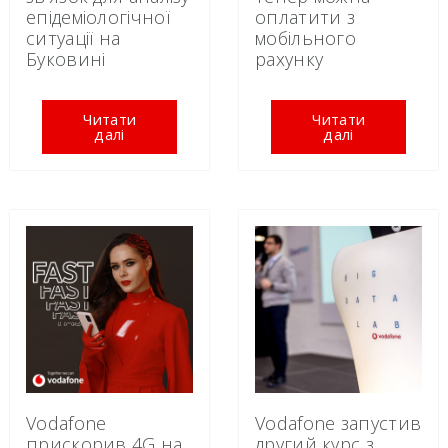
епідеміологічної
оплатити з
ситуації на
мобільного
Буковині
рахунку
Читати
Читати
далі
далі
Vodafone
Vodafone запустив
прискорив 4G на
другий курс з