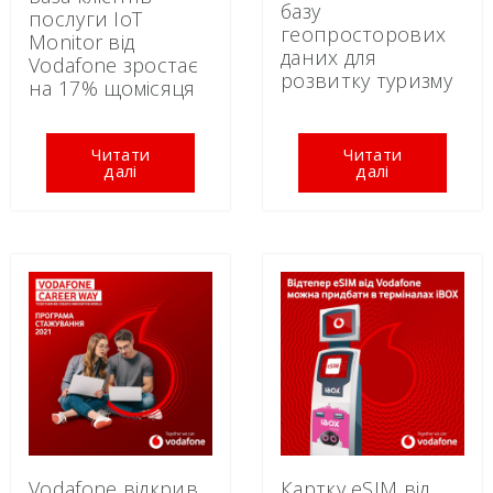
базу
поcлуги IoT
геопросторових
Monitor від
даних для
Vodafone зростає
розвитку туризму
на 17% щомісяця
Читати
Читати
далі
далі
Vodafone відкрив
Картку eSIM від