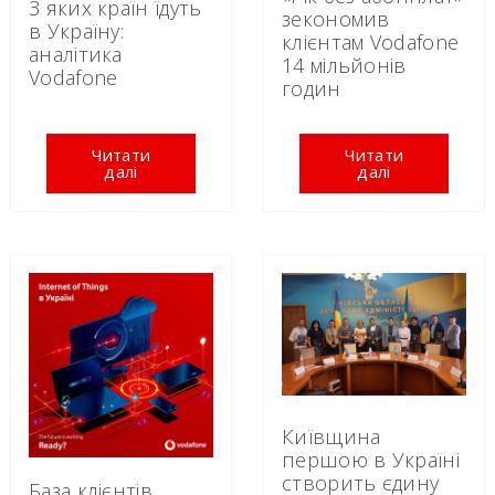
З яких країн їдуть
зекономив
в Україну:
клієнтам Vodafone
аналітика
14 мільйонів
Vodafone
годин
Читати
Читати
далі
далі
Київщина
першою в Україні
створить єдину
База клієнтів