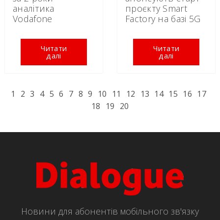
аналітика
проєкту Smart
Vodafone
Factory на базі 5G
Читати
Читати
далі
далі
1
2
3
4
5
6
7
8
9
10
11
12
13
14
15
16
17
18
19
20
Новини для абонентів мобільного зв'язку