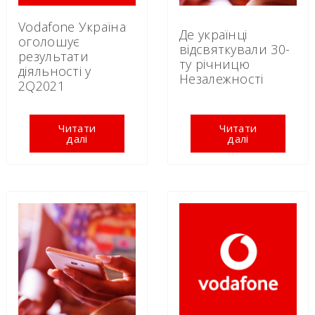
Vodafone Україна
Де українці
оголошує
відсвяткували 30-
результати
ту річницю
діяльності у
Незалежності
2Q2021
Читати
Читати
далі
далі