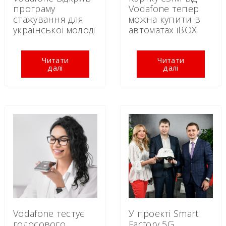
програму
Vodafone тепер
стажування для
можна купити в
української молоді
автоматах iBOX
Читати
Читати
далі
далі
У проекті Smart
Vodafone тестує
Factory 5G
голосового