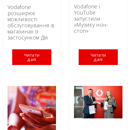
Vodafone і
Vodafone
YouTube
розширює
запустили
можливості
«Музику нон-
обслуговування в
стоп»
магазинах із
застосунком Дія
Читати
Читати
далі
далі