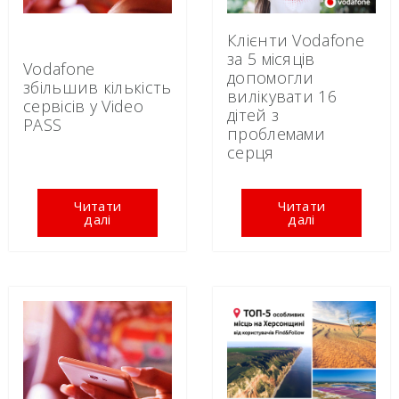
Клієнти Vodafone
за 5 місяців
Vodafone
допомогли
збільшив кількість
вилікувати 16
сервісів у Video
дітей з
PASS
проблемами
серця
Читати
Читати
далі
далі