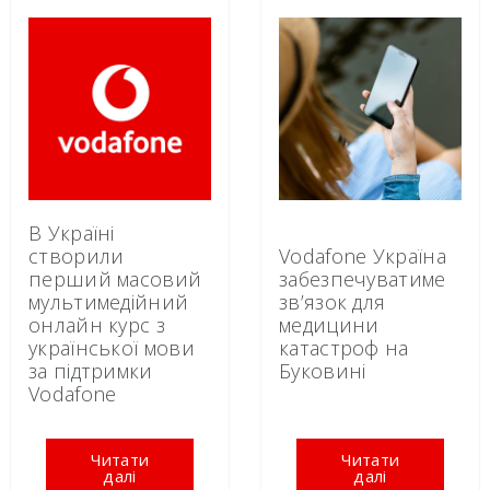
В Україні
створили
Vodafone Україна
перший масовий
забезпечуватиме
мультимедійний
зв’язок для
онлайн курс з
медицини
української мови
катастроф на
за підтримки
Буковині
Vodafone
Читати
Читати
далі
далі