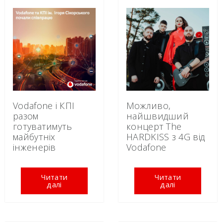
Vodafone і КПІ
Можливо,
разом
найшвидший
готуватимуть
концерт The
майбутніх
HARDKISS з 4G від
інженерів
Vodafone
Читати
Читати
далі
далі