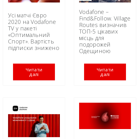
Vodafone –
Усі матчі Євро
Find&Follow. Village
2020 на Vodafone
Routes визначив
TV у пакеті
ТОП-5 цікавих
«Оптимальний
місць для
Спорт». Вартість
подорожей
підписки знижено
Одещиною
Читати
Читати
далі
далі