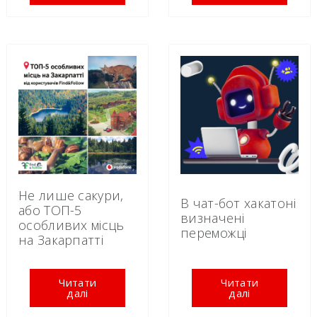
Не лише сакури,
В чат-бот хакатоні
або ТОП-5
визначені
особливих місць
переможці
на Закарпатті
Читати
Читати
далі
далі