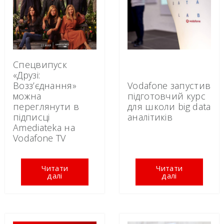
Спецвипуск
«Друзі:
Возз’єднання»
Vodafone запустив
можна
підготовчий курс
переглянути в
для школи big data
підписці
аналітиків
Amediateka на
Vodafone TV
Читати
Читати
далі
далі