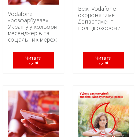
Вежі Vodafone
Vodafone
охоронятиме
«розфарбував»
Департамент
Україну у кольори
поліції охорони
месенджерів та
соціальних мереж
Читати
Читати
далі
далі