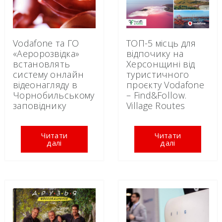
Vodafone та ГО
ТОП-5 місць для
«Аеророзвідка»
відпочику на
встановлять
Херсонщині від
систему онлайн
туристичного
відеонагляду в
проєкту Vodafone
Чорнобильському
– Find&Follow.
заповіднику
Village Routes
Читати
Читати
далі
далі