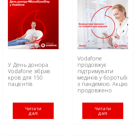
Vodafone
У День донора
продовжує
Vodafone зібрав
підтримувати
кров для 150
медиків у боротьбі
пацієнтів
з пандемією. Акцію
продовжено
Читати
Читати
далі
далі