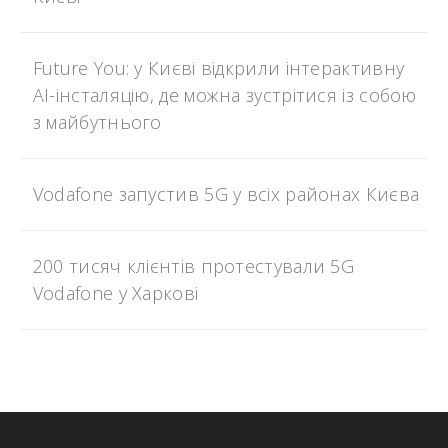
Future You: у Києві відкрили інтерактивну
AI-інсталяцію, де можна зустрітися із собою
з майбутнього
Vodafone запустив 5G у всіх районах Києва
200 тисяч клієнтів протестували 5G
Vodafone у Харкові