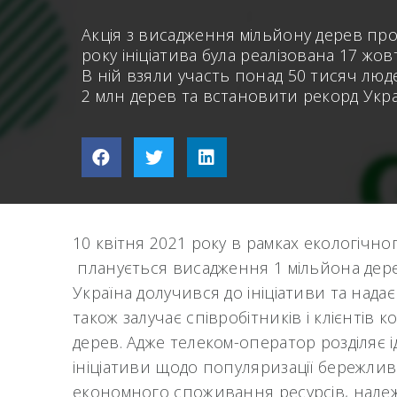
Акція з висадження мільйону дерев пр
року ініціатива була реалізована 17 жо
В ній взяли участь понад 50 тисяч люде
2 млн дерев та встановити рекорд Укра
10 квітня 2021 року в рамках екологічн
планується висадження 1 мільйона дерев 
Україна долучився до ініціативи та надає
також залучає співробітників і клієнтів к
дерев. Адже телеком-оператор розділяє ід
ініціативи щодо популяризації бережли
економного споживання ресурсів, належно