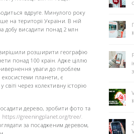
водиться вдруге. Минулого року
ше на території України. В ній
за добу висадити понад 2 млн
и вирішили розширити географію
ети понад 100 країн. Адже ціллю
 привернення уваги до проблем
 екосистеми планети, є
 світі через колективну історію
 посадити дерево, зробити фото та
:
https://greeningplanet.org/tree/.
оглядати за посадженим деревом,
и.