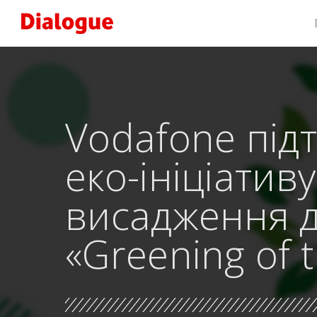
Vodafone під
еко-ініціативу
висадження 
«Greening of 