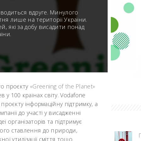
оводиться вдруге. Минулого
втня лише на території України.
й, які за добу висадити понад
їни.
ого проєкту
«Greening of the Planet»
у 100 країнах світу. Vodafone
 проєкту інформаційну підтримку, а
омпанії до участі у висадженні
еї організаторів та підтримує
вого ставлення до природи,
ї утилізації сміття тощо.