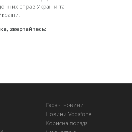
донних справ України та
України.
ка, звертайтесь:
Гарячі новини
Новини Vodafone
Корисна порада
ку