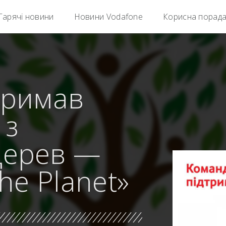
Гарячі новини
Новини Vodafone
Корисна порад
тримав
 з
дерев —
the Planet»