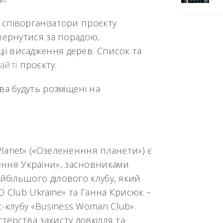
 співорганізатори проєкту
звернутися за порадою,
ії висадження дерев. Список та
айті
проєкту.
ева будуть розміщені на
Planet» («Озелененння планети») є
ення України», засновниками
айбільшого ділового клубу, який
EO Club Ukraine» та Ганна Крисюк –
-клубу «Business Woman Club».
стерства захисту довкілля та