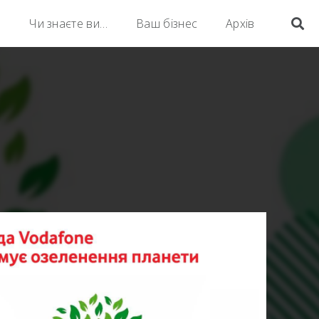
а
Чи знаєте ви…
Ваш бізнес
Архів