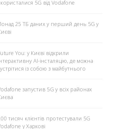
скористалися 5G від Vodafone
Понад 25 ТБ даних у перший день 5G у
Києві
Future You: у Києві відкрили
інтерактивну AI-інсталяцію, де можна
зустрітися із собою з майбутнього
Vodafone запустив 5G у всіх районах
Києва
200 тисяч клієнтів протестували 5G
Vodafone у Харкові