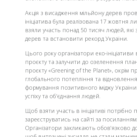
Акція з висадження мільйону дерев про
ініціатива була реалізована 17 жовтня ли
взяли участь понад 50 тисяч людей, які 
дерев та встановити рекорд України.
Цього року організатори еко-ініціатив
проєкту та залучити до озеленення план
проєкту «Greening of the Planet», окрім
глобального потепління та відновлення
формування позитивного іміджу України у
успіху та об’єднання людей.
Щоб взяти участь в ініціативі потрібно
зареєструватись на сайті за посиланням
Організатори закликають обов’язково д
щоб витрачені зусилля не стали марним