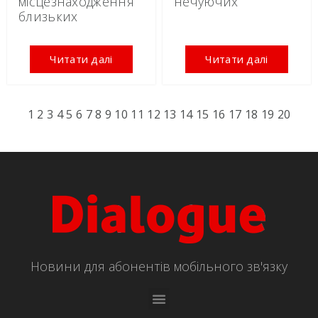
місцезнаходження
нечуючих
близьких
Читати далі
Читати далі
1
2
3
4
5
6
7
8
9
10
11
12
13
14
15
16
17
18
19
20
Новини для абонентів мобільного зв'язку