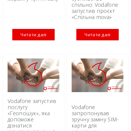
спільно: Vodafone
запустив проєкт
«Спільна mova»
Читати далі
Читати далі
Vodafone запустив
послугу
Vodafone
«Геопошук», яка
запропонував
допоможе
зручну заміну SIM-
дізнатися
карти для