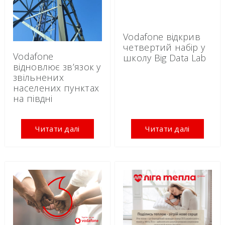
Vodafone відкрив
четвертий набір у
Vodafone
школу Big Data Lab
відновлює зв’язок у
звільнених
населених пунктах
на півдні
Читати далі
Читати далі