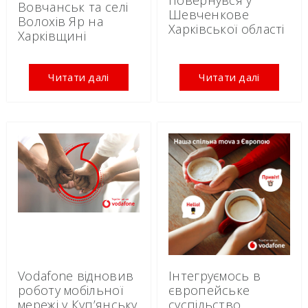
Вовчанськ та селі
Шевченкове
Волохів Яр на
Харківської області
Харківщині
Читати далі
Читати далі
Інтегруємось в
Vodafone відновив
європейське
роботу мобільної
суспільство
мережі у Куп’янську