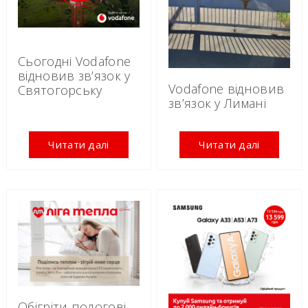
Сьогодні Vodafone
відновив зв’язок у
Vodafone відновив
Святогорську
зв’язок у Лимані
Читати далі
Читати далі
Обігріти пологові