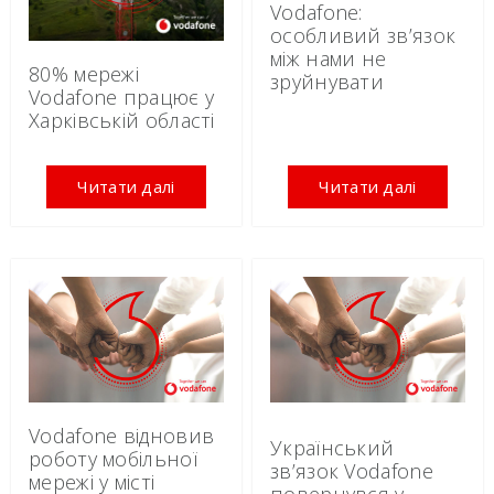
Vodafone:
особливий зв’язок
між нами не
80% мережі
зруйнувати
Vodafone працює у
Харківській області
Читати далі
Читати далі
Vodafone відновив
Український
роботу мобільної
зв’язок Vodafone
мережі у місті
повернувся у