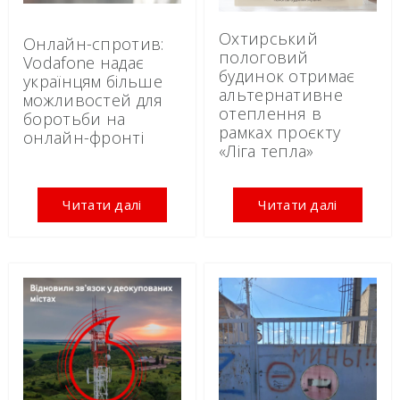
Охтирський
Онлайн-спротив:
пологовий
Vodafone надає
будинок отримає
українцям більше
альтернативне
можливостей для
отеплення в
боротьби на
рамках проєкту
онлайн-фронті
«Ліга тепла»
Читати далі
Читати далі