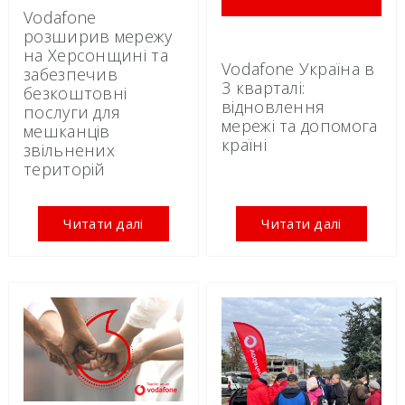
Vodafone
розширив мережу
на Херсонщині та
Vodafone Україна в
забезпечив
3 кварталі:
безкоштовні
відновлення
послуги для
мережі та допомога
мешканців
країні
звільнених
територій
Читати далі
Читати далі