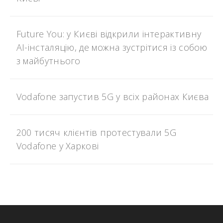
Future You: у Києві відкрили інтерактивну
AI-інсталяцію, де можна зустрітися із собою
з майбутнього
Vodafone запустив 5G у всіх районах Києва
200 тисяч клієнтів протестували 5G
Vodafone у Харкові