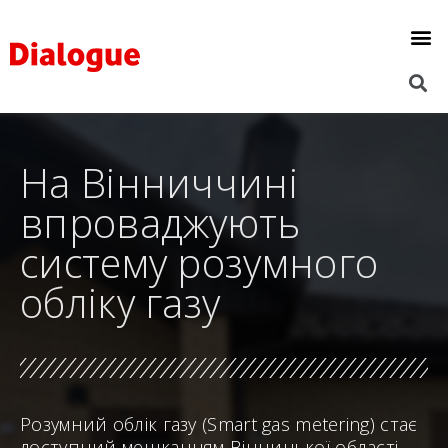
На Вінниччині
впроваджують
систему розумного
обліку газу
Розумний облік газу (Smart gas metering) стає
доступний мешканцям Вінницької області.